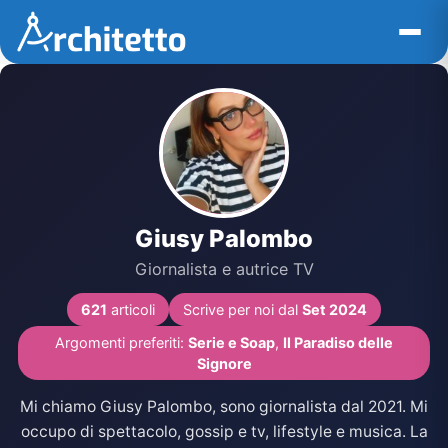
Vai
al
contenuto
Giusy Palombo
Giornalista e autrice TV
621
articoli
Scrive per noi dal
Set 2024
Argomenti preferiti:
Serie e Soap
,
Il Paradiso delle
Signore
Mi chiamo Giusy Palombo, sono giornalista dal 2021. Mi
occupo di spettacolo, gossip e tv, lifestyle e musica. La