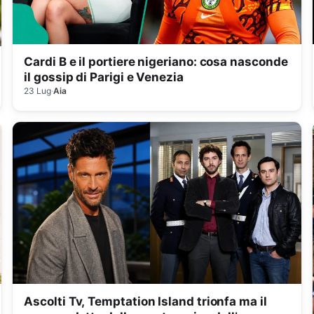
Cardi B e il portiere nigeriano: cosa nasconde
il gossip di Parigi e Venezia
23 Lug
·
Aia
Ascolti Tv, Temptation Island trionfa ma il