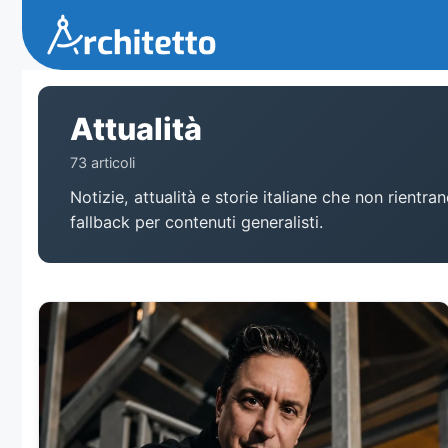
Vai
al
contenuto
Attualità
73 articoli
Notizie, attualità e storie italiane che non rientr
fallback per contenuti generalisti.