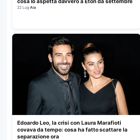
cosa lo aspetta davvero a Eton da settembre
22 Lug
·
Aia
Edoardo Leo, la crisi con Laura Marafioti
covava da tempo: cosa ha fatto scattare la
separazione ora