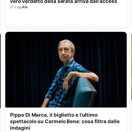
vero verdetto della serata arriva dall’access
21 Lug
·
Aia
Pippo Di Marca, il biglietto e l’ultimo
spettacolo su Carmelo Bene: cosa filtra dalle
indagini