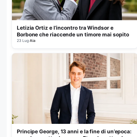
Letizia Ortiz e l’incontro tra Windsor e
Borbone che riaccende un timore mai sopito
23 Lug
·
Aia
Principe George, 13 anni e la fine di un’epoca: