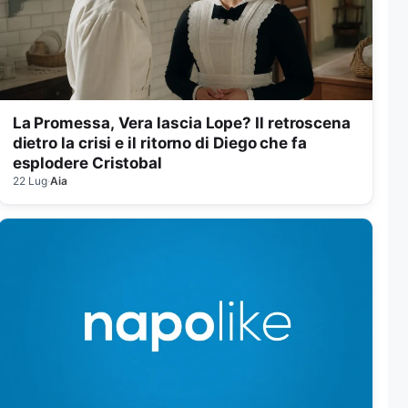
La Promessa, Vera lascia Lope? Il retroscena
dietro la crisi e il ritorno di Diego che fa
esplodere Cristobal
22 Lug
·
Aia