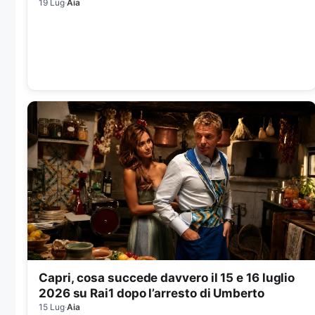
19 Lug
·
Aia
Capri, cosa succede davvero il 15 e 16 luglio
2026 su Rai1 dopo l’arresto di Umberto
15 Lug
·
Aia