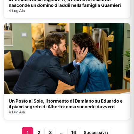
nasconde un domino di addii nella famiglia Guarnieri
4 Lug
·
Aia
Un Posto al Sole, il tormento di Damiano su Eduardo e
il piano segreto di Alberto: cosa succede davvero
4 Lug
·
Aia
1
2
3
…
16
Successivi ›