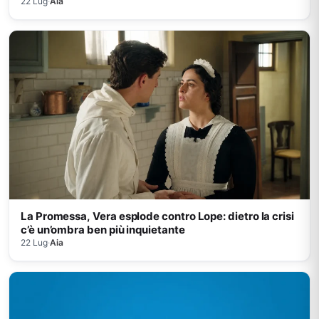
22 Lug
·
Aia
La Promessa, Vera esplode contro Lope: dietro la crisi
c’è un’ombra ben più inquietante
22 Lug
·
Aia