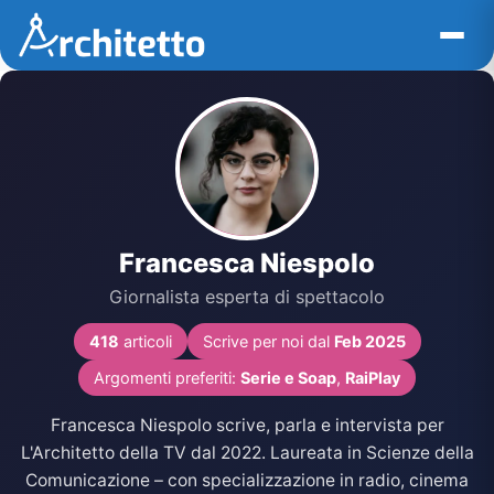
Vai
al
contenuto
Francesca Niespolo
Giornalista esperta di spettacolo
418
articoli
Scrive per noi dal
Feb 2025
Argomenti preferiti:
Serie e Soap
,
RaiPlay
Francesca Niespolo scrive, parla e intervista per
L'Architetto della TV dal 2022. Laureata in Scienze della
Comunicazione – con specializzazione in radio, cinema