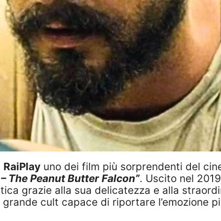
u
RaiPlay
uno dei film più sorprendenti del ci
 – The Peanut Butter Falcon”
. Uscito nel 201
ica grazie alla sua delicatezza e alla straordi
o grande cult capace di riportare l’emozione p