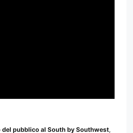
 del pubblico al South by Southwest
,