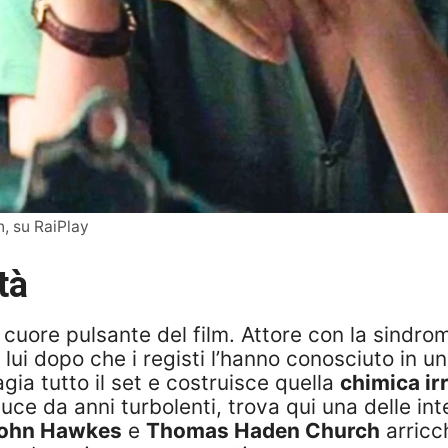
, su RaiPlay
tà
l cuore pulsante del film. Attore con la sindr
ui dopo che i registi l’hanno conosciuto in un
gia tutto il set e costruisce quella
chimica irr
duce da anni turbolenti, trova qui una delle int
ohn Hawkes
e
Thomas Haden Church
arricc