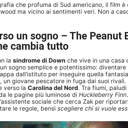
ografia che profuma di Sud americano, il film 
lywood ma vicino ai sentimenti veri. Non a caso
erso un sogno – The Peanut 
he cambia tutto
on la
sindrome di Down
che vive in una casa d
va un sogno semplice e potentissimo: diventare
appa dall’istituto per inseguire quella fantasi
 un giovane pescatore in fuga dai suoi rivali.
me verso la
Carolina del Nord
. Tra fiumi, palud
da le pagine più luminose di
Huckleberry Finn
 l’assistente sociale che cerca Zak per riportar
tare le regole, bensì
scegliere chi si vuole es