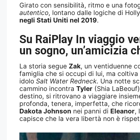
Girato con sensibilità, ritmo e una fot
autentico
, lontano dalle logiche di Hol
negli Stati Uniti nel 2019
.
Su RaiPlay
In viaggio v
un sogno, un’amicizia c
La storia segue
Zak
, un ventiduenne c
famiglia che si occupi di lui, ma colti
idolo
Salt Water Redneck
. Una notte sc
cammino incontra
Tyler
(Shia LaBeouf),
destino, si ritrovano a viaggiare insie
profonda, tenera, imperfetta, che ricor
Dakota Johnson
nei panni di
Eleanor
,
capisce che la vera libertà non è rispet