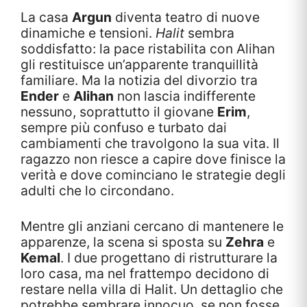
La casa
Argun
diventa teatro di nuove
dinamiche e tensioni.
Halit
sembra
soddisfatto: la pace ristabilita con Alihan
gli restituisce un’apparente tranquillità
familiare. Ma la notizia del divorzio tra
Ender
e
Alihan
non lascia indifferente
nessuno, soprattutto il giovane
Erim
,
sempre più confuso e turbato dai
cambiamenti che travolgono la sua vita. Il
ragazzo non riesce a capire dove finisce la
verità e dove cominciano le strategie degli
adulti che lo circondano.
Mentre gli anziani cercano di mantenere le
apparenze, la scena si sposta su
Zehra
e
Kemal
. I due progettano di ristrutturare la
loro casa, ma nel frattempo decidono di
restare nella villa di Halit. Un dettaglio che
potrebbe sembrare innocuo, se non fosse