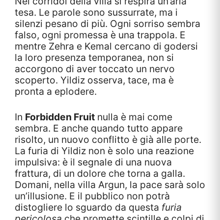
Nei corridoi della villa si respira un’aria
tesa. Le parole sono sussurrate, ma i
silenzi pesano di più. Ogni sorriso sembra
falso, ogni promessa è una trappola. E
mentre Zehra e Kemal cercano di godersi
la loro presenza temporanea, non si
accorgono di aver toccato un nervo
scoperto. Yildiz osserva, tace, ma è
pronta a eplodere.
In
Forbidden Fruit
nulla è mai come
sembra. E anche quando tutto appare
risolto, un nuovo conflitto è già alle porte.
La furia di Yildiz non è solo una reazione
impulsiva: è il segnale di una nuova
frattura, di un dolore che torna a galla.
Domani, nella villa Argun, la pace sarà solo
un’illusione. E il pubblico non potrà
distogliere lo sguardo da questa
furia
pericolosa
che promette scintille e colpi di