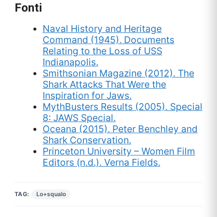
Fonti
Naval History and Heritage
Command (1945). Documents
Relating to the Loss of USS
Indianapolis.
Smithsonian Magazine (2012). The
Shark Attacks That Were the
Inspiration for Jaws.
MythBusters Results (2005). Special
8: JAWS Special.
Oceana (2015). Peter Benchley and
Shark Conservation.
Princeton University – Women Film
Editors (n.d.). Verna Fields.
TAG:
Lo+squalo