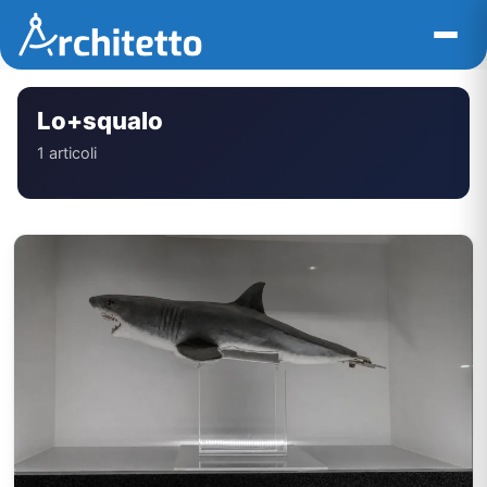
Vai
al
contenuto
Lo+squalo
1 articoli