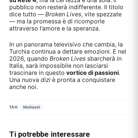
su Rete 4
, ma la certezza è una sola: il
pubblico non resterà indifferente. Il titolo
dice tutto —
Broken Lives
, vite spezzate
— ma la promessa è di ricomporle
attraverso l’amore e la speranza.
In un panorama televisivo che cambia, la
Turchia continua a dettare emozioni. E nel
2026, quando
Broken Lives
sbarcherà in
Italia, sarà impossibile non lasciarsi
trascinare in questo
vortice di passioni
.
Una nuova
dizi
è pronta a conquistare
anche noi.
TAG:
Mediaset
Ti potrebbe interessare