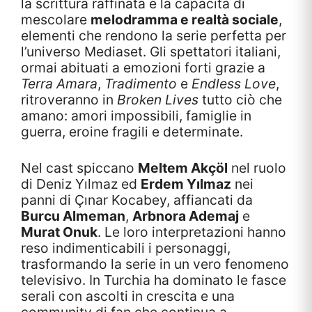
la scrittura raffinata e la capacità di
mescolare
melodramma e realtà sociale
,
elementi che rendono la serie perfetta per
l’universo Mediaset. Gli spettatori italiani,
ormai abituati a emozioni forti grazie a
Terra Amara
,
Tradimento
e
Endless Love
,
ritroveranno in
Broken Lives
tutto ciò che
amano: amori impossibili, famiglie in
guerra, eroine fragili e determinate.
Nel cast spiccano
Meltem Akçöl
nel ruolo
di Deniz Yılmaz ed
Erdem Yılmaz
nei
panni di Çınar Kocabey, affiancati da
Burcu Almeman
,
Arbnora Ademaj
e
Murat Onuk
. Le loro interpretazioni hanno
reso indimenticabili i personaggi,
trasformando la serie in un vero fenomeno
televisivo. In Turchia ha dominato le fasce
serali con ascolti in crescita e una
community di fan che continua a