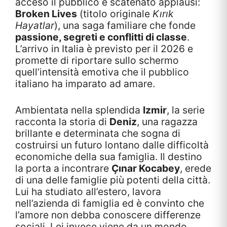
acceso il pubblico e scatenato applausi:
Broken Lives
(titolo originale
Kırık
Hayatlar
), una saga familiare che fonde
passione, segreti e conflitti di classe
.
L’arrivo in Italia è previsto per il 2026 e
promette di riportare sullo schermo
quell’intensità emotiva che il pubblico
italiano ha imparato ad amare.
Ambientata nella splendida
Izmir
, la serie
racconta la storia di
Deniz
, una ragazza
brillante e determinata che sogna di
costruirsi un futuro lontano dalle difficoltà
economiche della sua famiglia. Il destino
la porta a incontrare
Çınar Kocabey
, erede
di una delle famiglie più potenti della città.
Lui ha studiato all’estero, lavora
nell’azienda di famiglia ed è convinto che
l’amore non debba conoscere differenze
sociali. Lei invece viene da un mondo