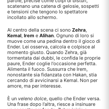
parole, precise come colpi di bisturi,
scatenano una catena di gelosie, sospetti
e tensioni che tengono lo spettatore
incollato allo schermo.
Al centro della scena ci sono
Zehra
,
Kemal
,
Irem
e
Alihan
. Ognuno di loro si
muove come una pedina dentro il gioco di
Ender. Lei osserva, calcola e colpisce al
momento giusto. Quando Zehra, già
tormentata dai dubbi, le confida le proprie
paure, Ender coglie l’occasione perfetta.
Alimenta il fuoco. Sussurra che Irem,
nonostante sia fidanzata con Hakan, stia
cercando di avvicinarsi a Kemal. Non per
amore, ma per interesse.
È un
veleno dolce
, quello che Ender versa.
Una frase dopo l’altra, riesce a insinuare