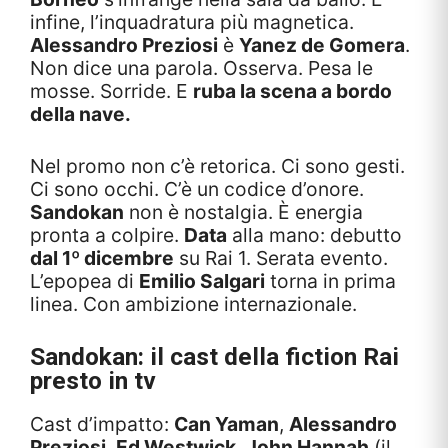
infine, l’inquadratura più magnetica.
Alessandro Preziosi
è
Yanez de Gomera
.
Non dice una parola. Osserva. Pesa le
mosse. Sorride. E
ruba la scena a bordo
della nave.
Nel promo non c’è retorica. Ci sono gesti.
Ci sono occhi. C’è un codice d’onore.
Sandokan
non è nostalgia. È energia
pronta a colpire.
Data
alla mano: debutto
dal 1º dicembre
su Rai 1. Serata evento.
L’epopea di
Emilio Salgari
torna in prima
linea. Con ambizione internazionale.
Sandokan
: il cast della fiction Rai
presto in tv
Cast d’impatto:
Can Yaman
,
Alessandro
Preziosi
,
Ed Westwick
,
John Hannah
(il