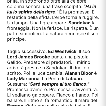
brilla. In sottofondo oltre alla celebre
colonna sonora, una frase scolpita:
“Ha in
lui lo spirito della tigre.”
È la promessa. È
l’estetica della sfida. L’eroe torna a ruggire.
Un lampo. Una tigre appare.
Sandokan
la
fronteggia. Non la ferisce. La rispetta. È un
patto simbolico. La natura riconosce il suo
principe.
Taglio successivo.
Ed Westwick
. Il suo
Lord James Brooke
punta una pistola.
Gelido. Predatore di predatori. Il mirino
arriverà presto su Sandokan. Il duello è
scritto. Poi la luce cambia.
Alanah Bloor
è
Lady Marianna
. La Perla di
Labuan
.
Sussurra:
“Sarò sempre al tuo fianco.”
Promessa d’amore. Promessa d’avventura.
Li vediamo galoppare. Fianco a fianco. Poi
ballare. Il ritmo si fa romantico. Il mare del
Borneo
s’infrange nella sala da ballo. E