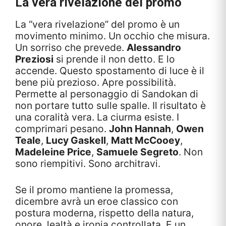
La vera rivelazione del promo
La “vera rivelazione” del promo è un
movimento minimo. Un occhio che misura.
Un sorriso che prevede.
Alessandro
Preziosi
si prende il non detto. E lo
accende. Questo spostamento di luce è il
bene più prezioso. Apre possibilità.
Permette al personaggio di Sandokan di
non portare tutto sulle spalle. Il risultato è
una coralità vera. La ciurma esiste. I
comprimari pesano.
John Hannah
,
Owen
Teale
,
Lucy Gaskell
,
Matt McCooey
,
Madeleine Price
,
Samuele Segreto
. Non
sono riempitivi. Sono architravi.
Se il promo mantiene la promessa,
dicembre avrà un eroe classico con
postura moderna, rispetto della natura,
onore, lealtà e ironia controllata. E un