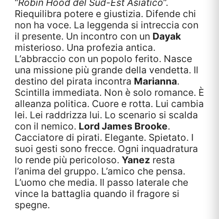
“
Robin Hood del Sud-Est Asiatico
”.
Riequilibra potere e giustizia. Difende chi
non ha voce. La leggenda si intreccia con
il presente. Un incontro con un
Dayak
misterioso. Una profezia antica.
L’abbraccio con un popolo ferito. Nasce
una missione più grande della vendetta. Il
destino del pirata incontra
Marianna
.
Scintilla immediata. Non è solo romance. È
alleanza politica. Cuore e rotta. Lui cambia
lei. Lei raddrizza lui. Lo scenario si scalda
con il nemico.
Lord James Brooke
.
Cacciatore di pirati. Elegante. Spietato. I
suoi gesti sono frecce. Ogni inquadratura
lo rende più pericoloso.
Yanez
resta
l’anima del gruppo. L’amico che pensa.
L’uomo che media. Il passo laterale che
vince la battaglia quando il fragore si
spegne.