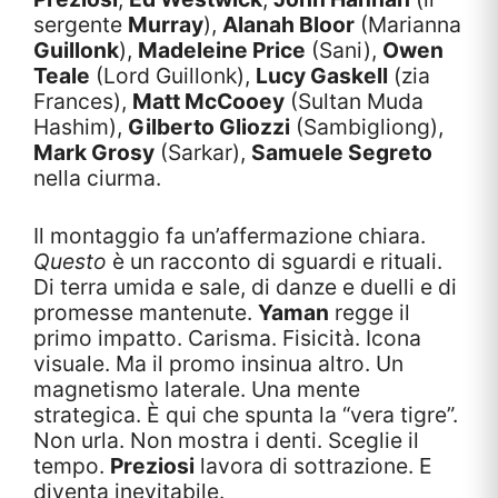
sergente
Murray
),
Alanah Bloor
(Marianna
Guillonk
),
Madeleine Price
(Sani),
Owen
Teale
(Lord Guillonk),
Lucy Gaskell
(zia
Frances),
Matt McCooey
(Sultan Muda
Hashim),
Gilberto Gliozzi
(Sambigliong),
Mark Grosy
(Sarkar),
Samuele Segreto
nella ciurma.
Il montaggio fa un’affermazione chiara.
Questo
è un racconto di sguardi e rituali.
Di terra umida e sale, di danze e duelli e di
promesse mantenute.
Yaman
regge il
primo impatto. Carisma. Fisicità. Icona
visuale. Ma il promo insinua altro. Un
magnetismo laterale. Una mente
strategica. È qui che spunta la “vera tigre”.
Non urla. Non mostra i denti. Sceglie il
tempo.
Preziosi
lavora di sottrazione. E
diventa inevitabile.