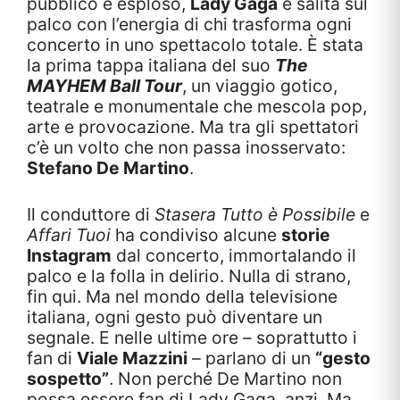
pubblico è esploso,
Lady Gaga
è salita sul
palco con l’energia di chi trasforma ogni
concerto in uno spettacolo totale. È stata
la prima tappa italiana del suo
The
MAYHEM Ball Tour
, un viaggio gotico,
teatrale e monumentale che mescola pop,
arte e provocazione. Ma tra gli spettatori
c’è un volto che non passa inosservato:
Stefano De Martino
.
Il conduttore di
Stasera Tutto è Possibile
e
Affari Tuoi
ha condiviso alcune
storie
Instagram
dal concerto, immortalando il
palco e la folla in delirio. Nulla di strano,
fin qui. Ma nel mondo della televisione
italiana, ogni gesto può diventare un
segnale. E nelle ultime ore – soprattutto i
fan di
Viale Mazzini
– parlano di un
“gesto
sospetto”
. Non perché De Martino non
possa essere fan di Lady Gaga, anzi. Ma