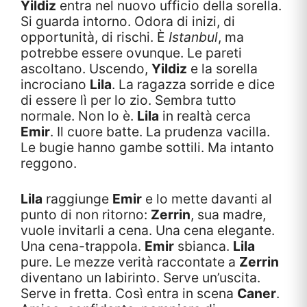
Yildiz
entra nel nuovo ufficio della sorella.
Si guarda intorno. Odora di inizi, di
opportunità, di rischi. È
Istanbul
, ma
potrebbe essere ovunque. Le pareti
ascoltano. Uscendo,
Yildiz
e la sorella
incrociano
Lila
. La ragazza sorride e dice
di essere lì per lo zio. Sembra tutto
normale. Non lo è.
Lila
in realtà cerca
Emir
. Il cuore batte. La prudenza vacilla.
Le bugie hanno gambe sottili. Ma intanto
reggono.
Lila
raggiunge
Emir
e lo mette davanti al
punto di non ritorno:
Zerrin
, sua madre,
vuole invitarli a cena. Una cena elegante.
Una cena-trappola.
Emir
sbianca.
Lila
pure. Le mezze verità raccontate a
Zerrin
diventano un labirinto. Serve un’uscita.
Serve in fretta. Così entra in scena
Caner
.