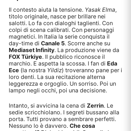
Il contesto aiuta la tensione.
Yasak Elma
,
titolo originale, nasce per brillare nei
salotti. Lo fa con dialoghi taglienti. Con
colpi di scena calibrati. Con personaggi
magnetici. In Italia la serie conquista il
day-time di
Canale 5
. Scorre anche su
Mediaset Infinity
. La produzione viene da
FOX Türkiye
. Il pubblico riconosce il
marchio. E aspetta la scossa. I fan di
Eda
Ece
(la nostra
Yildiz
) troveranno pane per i
loro denti. La sua recitazione alterna
leggerezza e orgoglio. Un sorriso. Poi un
lampo negli occhi, poi una decisione.
Intanto, si avvicina la cena di
Zerrin
. Le
sedie scricchiolano. I segreti bussano alla
porta. Tutti provano a sembrare perfetti.
Nessuno lo è davvero.
Che cosa