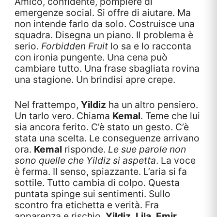
Amico, confidente, pompiere di
emergenze social. Si offre di aiutare. Ma
non intende farlo da solo. Costruisce una
squadra. Disegna un piano. Il problema è
serio.
Forbidden Fruit
lo sa e lo racconta
con ironia pungente. Una cena può
cambiare tutto. Una frase sbagliata rovina
una stagione. Un brindisi apre crepe.
Nel frattempo,
Yildiz
ha un altro pensiero.
Un tarlo vero. Chiama
Kemal
. Teme che lui
sia ancora ferito. C’è stato un gesto. C’è
stata una scelta. Le conseguenze arrivano
ora.
Kemal
risponde.
Le sue parole non
sono quelle che Yildiz si aspetta
. La voce
è ferma. Il senso, spiazzante. L’aria si fa
sottile. Tutto cambia di colpo. Questa
puntata spinge sui sentimenti. Sullo
scontro fra etichetta e verità. Fra
apparenza e rischio.
Yildiz
,
Lila
,
Emir
,