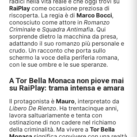
radici nella vita reale e che oggi trovi su
RaiPlay
come occasione preziosa di
riscoperta. La regia è di
Marco Bocci
,
conosciuto come attore in
Romanzo
Criminale
e
Squadra Antimafia
. Qui
sorprende dietro la macchina da presa,
adattando il suo romanzo più personale e
crudo. Un racconto che porta sullo
schermo la voce della periferia romana,
con le sue ombre e le sue speranze.
A Tor Bella Monaca non piove mai
su RaiPlay: trama intensa e amara
Il protagonista è
Mauro
, interpretato da
Libero De Rienzo
. Ha trentacinque anni,
lavora saltuariamente e tenta con
ostinazione di non cadere nel richiamo
della criminalità. Ma vivere a
Tor Bella
Monaca
significa convivere con una realtà