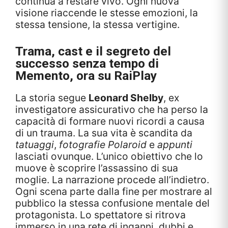
continua a restare vivo. Ogni nuova
visione riaccende le stesse emozioni, la
stessa tensione, la stessa vertigine.
Trama, cast e il segreto del
successo senza tempo di
Memento
, ora su RaiPlay
La storia segue
Leonard Shelby
, ex
investigatore assicurativo che ha perso la
capacità di formare nuovi ricordi a causa
di un trauma. La sua vita è scandita da
tatuaggi
,
fotografie Polaroid
e
appunti
lasciati ovunque. L’unico obiettivo che lo
muove è scoprire l’assassino di sua
moglie. La narrazione procede all’indietro.
Ogni scena parte dalla fine per mostrare al
pubblico la stessa confusione mentale del
protagonista. Lo spettatore si ritrova
immerso in una rete di inganni, dubbi e