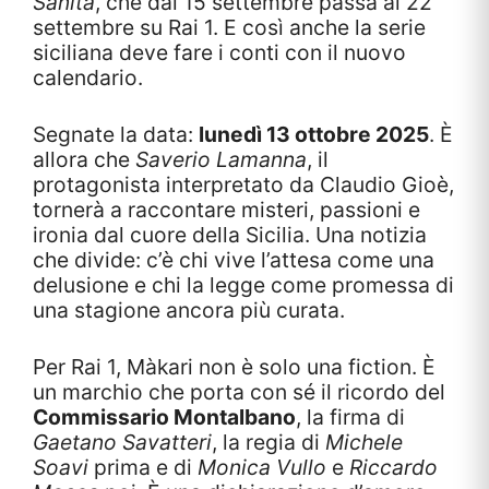
Sanità
, che dal 15 settembre passa al 22
settembre su Rai 1. E così anche la serie
siciliana deve fare i conti con il nuovo
calendario.
Segnate la data:
lunedì 13 ottobre 2025
. È
allora che
Saverio Lamanna
, il
protagonista interpretato da Claudio Gioè,
tornerà a raccontare misteri, passioni e
ironia dal cuore della Sicilia. Una notizia
che divide: c’è chi vive l’attesa come una
delusione e chi la legge come promessa di
una stagione ancora più curata.
Per Rai 1, Màkari non è solo una fiction. È
un marchio che porta con sé il ricordo del
Commissario Montalbano
, la firma di
Gaetano Savatteri
, la regia di
Michele
Soavi
prima e di
Monica Vullo
e
Riccardo