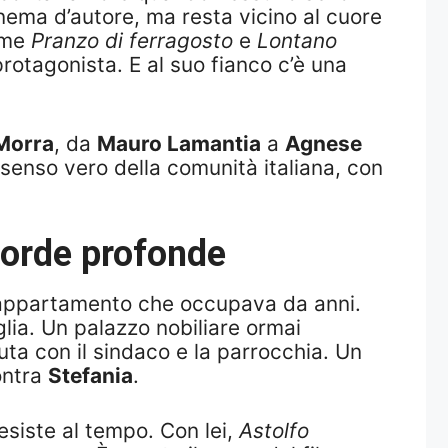
nema d’autore, ma resta vicino al cuore
come
Pranzo di ferragosto
e
Lontano
protagonista. E al suo fianco c’è una
Morra
, da
Mauro Lamantia
a
Agnese
 senso vero della comunità italiana, con
corde profonde
l’appartamento che occupava da anni.
glia. Un palazzo nobiliare ormai
uta con il sindaco e la parrocchia. Un
ontra
Stefania
.
esiste al tempo. Con lei,
Astolfo