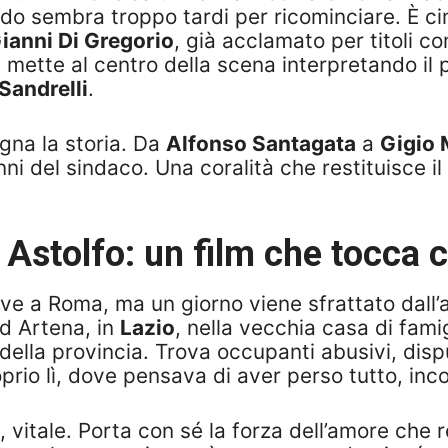
do sembra troppo tardi per ricominciare. È ci
ianni Di Gregorio
, già acclamato per titoli 
si mette al centro della scena interpretando il 
Sandrelli
.
na la storia. Da
Alfonso Santagata
a
Gigio 
ni del sindaco. Una coralità che restituisce il
e
Astolfo
: un film che tocca 
ive a Roma, ma un giorno viene sfrattato dal
ad Artena, in
Lazio
, nella vecchia casa di fami
della provincia. Trova occupanti abusivi, disp
io lì, dove pensava di aver perso tutto, inc
vitale. Porta con sé la forza dell’amore che r