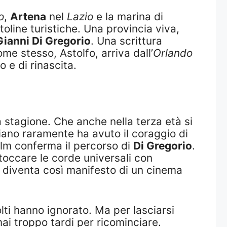
o
,
Artena
nel
Lazio
e la marina di
toline turistiche. Una provincia viva,
Gianni Di Gregorio
. Una scrittura
me stesso, Astolfo, arriva dall’
Orlando
o e di rinascita.
a stagione. Che anche nella terza età si
liano raramente ha avuto il coraggio di
ilm conferma il percorso di
Di Gregorio
.
occare le corde universali con
diventa così manifesto di un cinema
lti hanno ignorato. Ma per lasciarsi
ai troppo tardi per ricominciare.