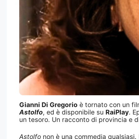
Gianni Di Gregorio
è tornato con un fil
Astolfo
, ed è disponibile su
RaiPlay
. E
un tesoro. Un racconto di provincia e di
Astolfo
non è una commedia qualsiasi. È