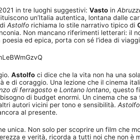
o 2021 in tre luoghi suggestivi:
Vasto
in
Abruzz
ituiscono un’Italia autentica, lontana dalle car
 di
Astolfo
richiama lo stile narrativo tipico di
conia. Non mancano riferimenti letterari: il no
 poesia ed epica, porta con sé l’idea di viaggi
=DmLeBWmGzvQ
gio.
Astolfo
ci dice che la vita non ha una sol
tà e di coraggio. Una lezione che il cinema ita
nzo di ferragosto
e
Lontano lontano
, questo f
bisogno di budget enormi. Un cinema che sa t
tri autori vicini per tono e sensibilità.
Astolfo
 ancora al presente.
e unica. Non solo per scoprire un film che mo
rezza e verità, ricorda a tutti noi che non è m