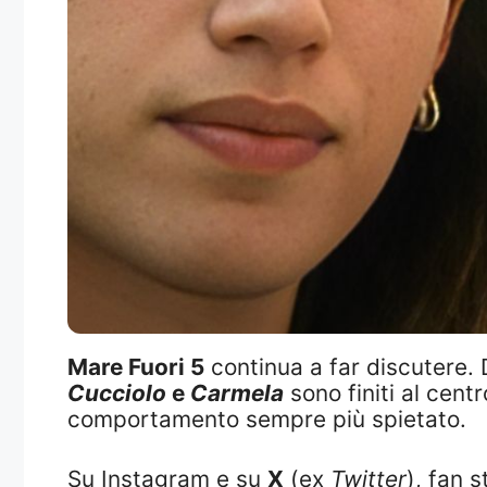
Mare Fuori 5
continua a far discutere. D
Cucciolo
e
Carmela
sono finiti al cent
comportamento sempre più spietato.
Su Instagram e su
X
(ex
Twitter
), fan s