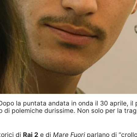
opo la puntata andata in onda il 30 aprile, il 
ro di polemiche durissime. Non solo per la trag
torici di
Rai 2
e di
Mare Fuori
parlano di “croll