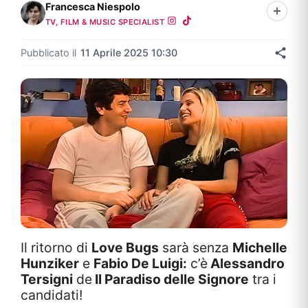
Francesca Niespolo
TV, FILM & MUSIC SPECIALIST
Pubblicato il
11 Aprile 2025 10:30
Il ritorno di
Love Bugs
sarà senza
Michelle
Hunziker
e
Fabio De Luigi:
c’è
Alessandro
Tersigni
de
Il Paradiso delle Signore
tra i
candidati!