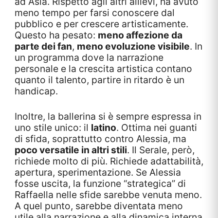
ad Asia. Rispetto agli altri allievi, ha avuto
meno tempo per farsi conoscere dal
pubblico e per crescere artisticamente.
Questo ha pesato:
meno affezione da
parte dei fan
,
meno evoluzione visibile
. In
un programma dove la narrazione
personale e la crescita artistica contano
quanto il talento, partire in ritardo è un
handicap.
Inoltre, la ballerina si è sempre espressa in
uno stile unico: il
latino
. Ottima nei guanti
di sfida, soprattutto contro Alessia, ma
poco versatile in altri stili
. Il Serale, però,
richiede molto di più. Richiede adattabilità,
apertura, sperimentazione. Se Alessia
fosse uscita, la funzione “strategica” di
Raffaella nelle sfide sarebbe venuta meno.
A quel punto, sarebbe diventata meno
utile alla narrazione e alla dinamica interna