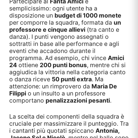
Partecipare al
Fanta Amici
è
semplicissimo: ogni utente ha a
disposizione un
budget di 1000 monete
per comporre la squadra, formata da
un
professore e cinque allievi
(tra canto e
danza). I punti vengono assegnati o
sottratti in base alle performance e agli
eventi che accadono durante il
programma. Ad esempio, chi vince
Amici
24
ottiene
200 punti bonus
, mentre chi si
aggiudica la vittoria nella categoria canto
o danza riceve
50 punti extra
. Ma
attenzione: un rimprovero da
Maria De
Filippi
o un insulto a un professore
comportano
penalizzazioni pesanti
.
La scelta dei componenti della squadra è
cruciale per massimizzare il punteggio. Tra
i cantanti più quotati spiccano
Antonia,
Jacopo Sol e Nicolò
, mentre nel ballo sono