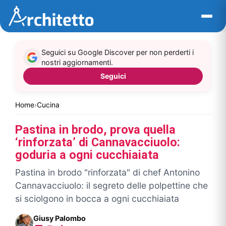
Vai
al
contenuto
Seguici su Google Discover per non perderti i
nostri aggiornamenti.
Seguici
Home
›
Cucina
Pastina in brodo, prova quella
‘rinforzata’ di Cannavacciuolo:
goduria a ogni cucchiaiata
Pastina in brodo "rinforzata" di chef Antonino
Cannavacciuolo: il segreto delle polpettine che
si sciolgono in bocca a ogni cucchiaiata
Giusy Palombo