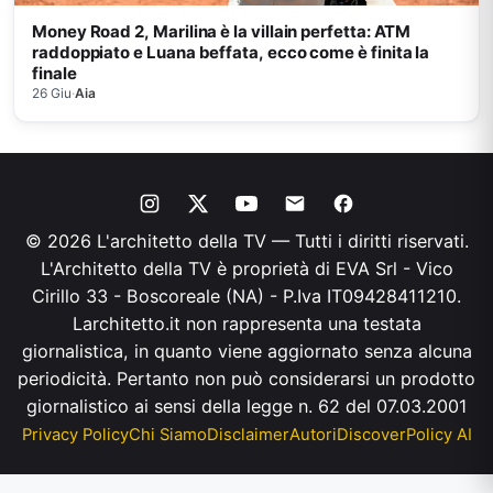
Money Road 2, Marilina è la villain perfetta: ATM
raddoppiato e Luana beffata, ecco come è finita la
finale
26 Giu
·
Aia
© 2026 L'architetto della TV — Tutti i diritti riservati.
L'Architetto della TV è proprietà di EVA Srl - Vico
Cirillo 33 - Boscoreale (NA) - P.Iva IT09428411210.
Larchitetto.it non rappresenta una testata
giornalistica, in quanto viene aggiornato senza alcuna
periodicità. Pertanto non può considerarsi un prodotto
giornalistico ai sensi della legge n. 62 del 07.03.2001
Privacy Policy
Chi Siamo
Disclaimer
Autori
Discover
Policy AI