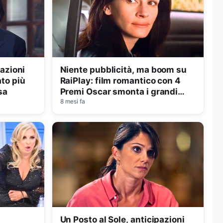
pazioni
Niente pubblicità, ma boom su
ato più
RaiPlay: film romantico con 4
sa
Premi Oscar smonta i grandi
classici
8 mesi fa
e
Un Posto al Sole, anticipazioni