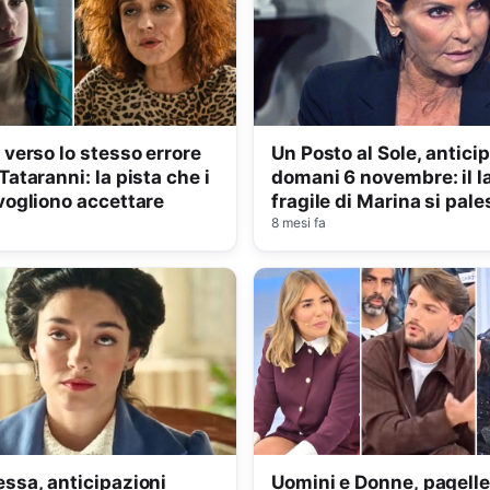
 verso lo stesso errore
Un Posto al Sole, antici
ataranni: la pista che i
domani 6 novembre: il l
vogliono accettare
fragile di Marina si pale
8 mesi fa
ssa, anticipazioni
Uomini e Donne, pagell