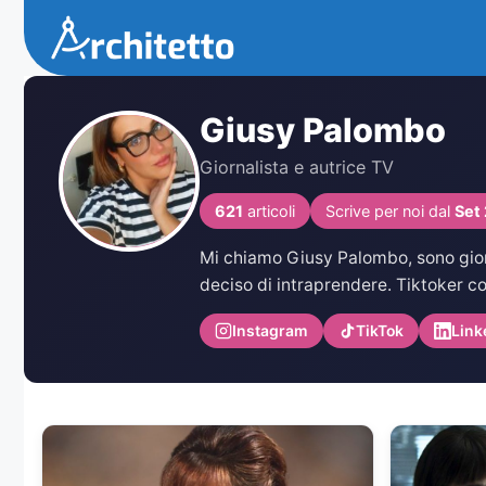
Vai
al
contenuto
Giusy Palombo
Giornalista e autrice TV
621
articoli
Scrive per noi dal
Set
Mi chiamo Giusy Palombo, sono giorn
deciso di intraprendere. Tiktoker con
Instagram
TikTok
Link