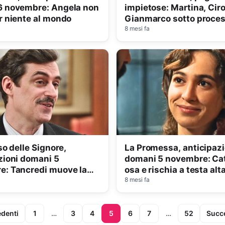
6 novembre: Angela non
impietose: Martina, Ciro
r niente al mondo
Gianmarco sotto proces
bocciata)
8 mesi fa
so delle Signore,
La Promessa, anticipazi
zioni domani 5
domani 5 novembre: Cat
e: Tancredi muove la
osa e rischia a testa alt
ina
8 mesi fa
edenti
1
…
3
4
5
6
7
…
52
Succe