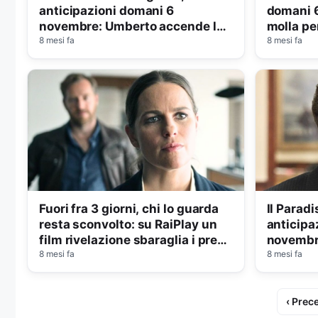
anticipazioni domani 6
domani 
novembre: Umberto accende la
molla pe
sua miccia
8 mesi fa
8 mesi fa
Fuori fra 3 giorni, chi lo guarda
Il Paradi
resta sconvolto: su RaiPlay un
anticipa
film rivelazione sbaraglia i premi
novembr
Oscar
8 mesi fa
sua ped
8 mesi fa
‹ Prec