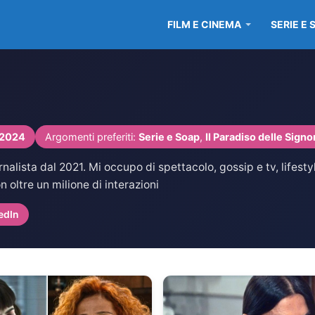
FILM E CINEMA
SERIE E 
 2024
Argomenti preferiti:
Serie e Soap
,
Il Paradiso delle Signo
alista dal 2021. Mi occupo di spettacolo, gossip e tv, lifest
 oltre un milione di interazioni
edIn