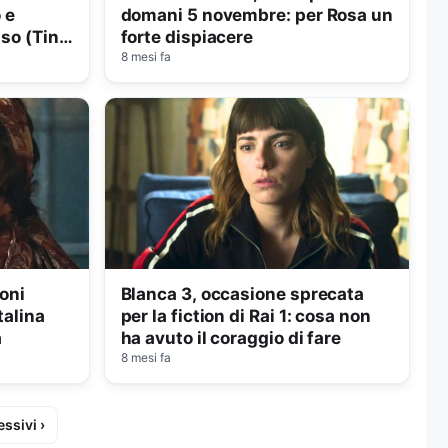
 e
domani 5 novembre: per Rosa un
so (Tina
forte dispiacere
8 mesi fa
oni
Blanca 3, occasione sprecata
alina
per la fiction di Rai 1: cosa non
a
ha avuto il coraggio di fare
8 mesi fa
ssivi ›