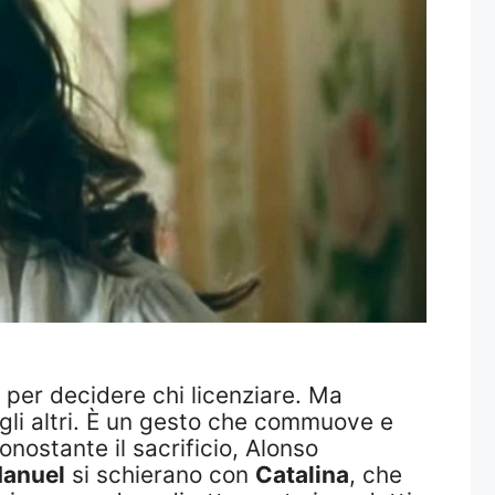
ù per decidere chi licenziare. Ma
 degli altri. È un gesto che commuove e
onostante il sacrificio, Alonso
anuel
si schierano con
Catalina
, che