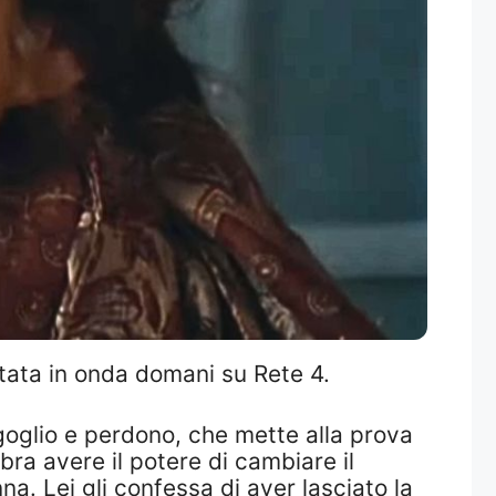
ntata in onda domani su Rete 4.
rgoglio e perdono, che mette alla prova
ra avere il potere di cambiare il
na. Lei gli confessa di aver lasciato la