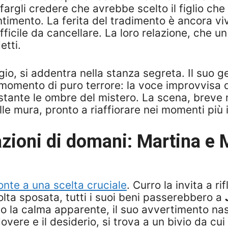
fargli credere che avrebbe scelto il figlio ch
timento. La ferita del tradimento è ancora vi
fficile da cancellare. La loro relazione, che
etti.
ggio, si addentra nella stanza segreta. Il suo 
n momento di puro terrore: la voce improvvisa 
istante le ombre del mistero. La scena, breve 
lle mura, pronto a riaffiorare nei momenti più
pazioni di domani: Martina e 
onte a una scelta cruciale
. Curro la invita a 
olta sposata, tutti i suoi beni passerebbero a
o la calma apparente, il suo avvertimento na
dovere e il desiderio, si trova a un bivio da cu