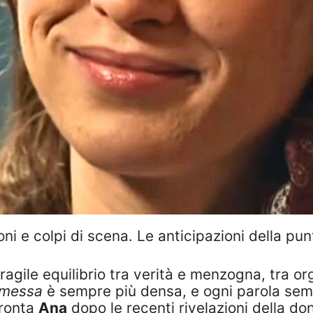
ni e colpi di scena. Le anticipazioni della pu
fragile equilibrio tra verità e menzogna, tra o
omessa
è sempre più densa, e ogni parola semb
ronta
Ana
dopo le recenti rivelazioni della don