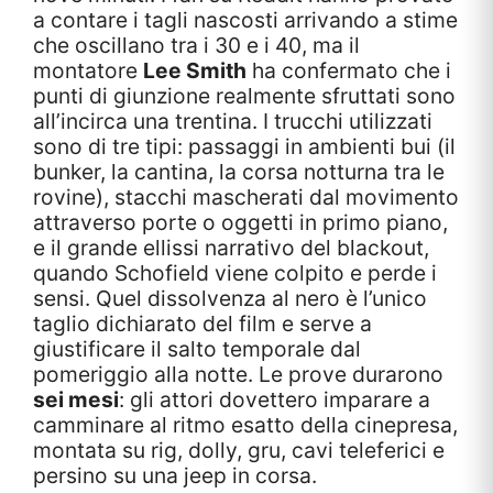
a contare i tagli nascosti arrivando a stime
che oscillano tra i 30 e i 40, ma il
montatore
Lee Smith
ha confermato che i
punti di giunzione realmente sfruttati sono
all’incirca una trentina. I trucchi utilizzati
sono di tre tipi: passaggi in ambienti bui (il
bunker, la cantina, la corsa notturna tra le
rovine), stacchi mascherati dal movimento
attraverso porte o oggetti in primo piano,
e il grande ellissi narrativo del blackout,
quando Schofield viene colpito e perde i
sensi. Quel dissolvenza al nero è l’unico
taglio dichiarato del film e serve a
giustificare il salto temporale dal
pomeriggio alla notte. Le prove durarono
sei mesi
: gli attori dovettero imparare a
camminare al ritmo esatto della cinepresa,
montata su rig, dolly, gru, cavi teleferici e
persino su una jeep in corsa.