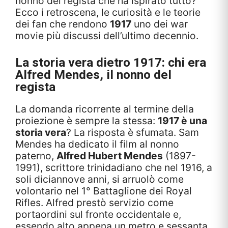
nonno del regista che ha ispirato tutto?
Ecco i retroscena, le curiosità e le teorie
dei fan che rendono
1917
uno dei war
movie più discussi dell’ultimo decennio.
La storia vera dietro 1917: chi era
Alfred Mendes, il nonno del
regista
La domanda ricorrente al termine della
proiezione è sempre la stessa:
1917 è una
storia vera
? La risposta è sfumata. Sam
Mendes ha dedicato il film al nonno
paterno,
Alfred Hubert Mendes
(1897-
1991), scrittore trinidadiano che nel 1916, a
soli diciannove anni, si arruolò come
volontario nel 1° Battaglione dei Royal
Rifles. Alfred prestò servizio come
portaordini sul fronte occidentale e,
essendo alto appena un metro e sessanta,