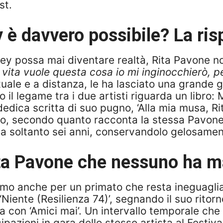
st.
 è davvero possibile? La ris
y possa mai diventare realtà, Rita Pavone non
a vita vuole questa cosa io mi inginocchierò, 
uale e a distanza, le ha lasciato una grande gi
il legame tra i due artisti riguarda un libro:
dedica scritta di suo pugno, ‘Alla mia musa, 
ico, secondo quanto racconta la stessa Pavon
va soltanto sei anni, conservandolo gelosame
ita Pavone che nessuno ha m
mo anche per un primato che resta ineguagliato
‘Niente (Resilienza 74)’, segnando il suo ritor
lla con ‘Amici mai’. Un intervallo temporale ch
ipazioni in gara dello stesso artista al Festiv