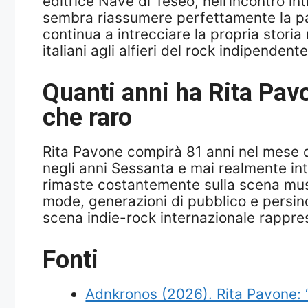
editrice Nave di Teseo, nell’incontro int
sembra riassumere perfettamente la para
continua a intrecciare la propria storia
italiani agli alfieri del rock indipendent
Quanti anni ha Rita Pavo
che raro
Rita Pavone compirà 81 anni nel mese d
negli anni Sessanta e mai realmente inte
rimaste costantemente sulla scena musi
mode, generazioni di pubblico e persino
scena indie-rock internazionale rappr
Fonti
Adnkronos (2026). Rita Pavone: “S