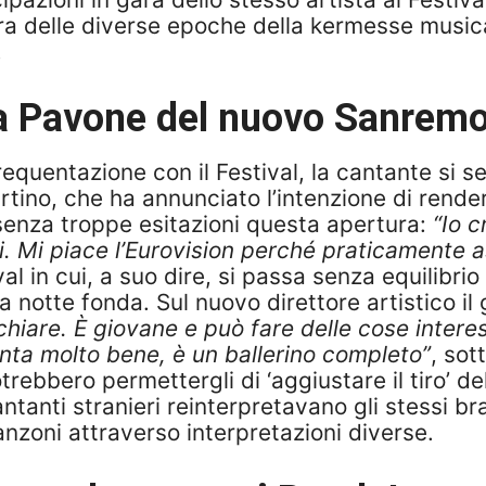
a delle diverse epoche della kermesse musical
.
a Pavone del nuovo Sanremo
requentazione con il Festival, la cantante si s
tino, che ha annunciato l’intenzione di rend
senza troppe esitazioni questa apertura:
“Io 
i. Mi piace l’Eurovision perché praticamente as
ival in cui, a suo dire, si passa senza equili
e a notte fonda. Sul nuovo direttore artistico il
hiare. È giovane e può fare delle cose interes
nta molto bene, è un ballerino completo”
, sot
rebbero permettergli di ‘aggiustare il tiro’ d
antanti stranieri reinterpretavano gli stessi b
nzoni attraverso interpretazioni diverse.