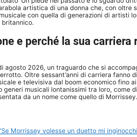
itolato ‘Un piede nel passato e lo sguardo drit
bola artistica di una donna che, con oltre ses
 musicale con quella di generazioni di artisti l
e britannico.
ne e perché la sua carriera 
i agosto 2026, un traguardo che si accompagn
rrotto. Oltre sessant’anni di carriera fanno di 
cale e televisiva dal boom economico fino ai 
 generi musicali lontanissimi tra loro, come d
esentata da un nome come quello di Morrissey
e Morrissey volesse un duetto mi inginocchiere