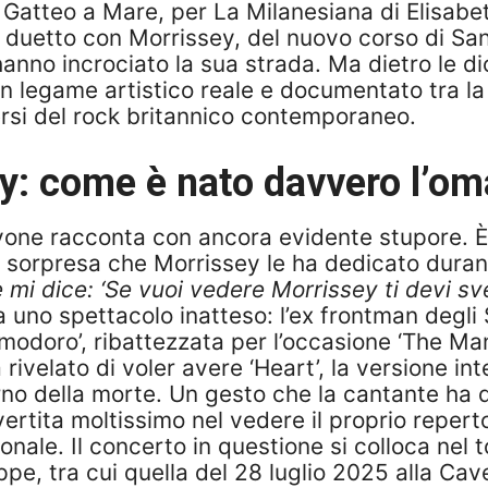
i Gatteo a Mare, per La Milanesiana di Elisabe
e duetto con Morrissey, del nuovo corso di S
 hanno incrociato la sua strada. Ma dietro le d
un legame artistico reale e documentato tra la
versi del rock britannico contemporaneo.
sey: come è nato davvero l’o
one racconta con ancora evidente stupore. È sta
 sorpresa che Morrissey le ha dedicato durant
e mi dice: ‘Se vuoi vedere Morrissey ti devi sv
a uno spettacolo inatteso: l’ex frontman degli
omodoro’, ribattezzata per l’occasione ‘The M
rivelato di voler avere ‘Heart’, la versione int
iorno della morte. Un gesto che la cantante ha 
ertita moltissimo nel vedere il proprio reperto
ionale. Il concerto in questione si colloca nel 
ppe, tra cui quella del 28 luglio 2025 alla Cav