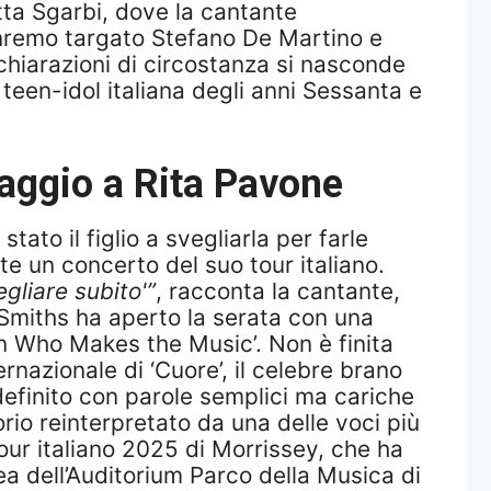
tta Sgarbi, dove la cantante
anremo targato Stefano De Martino e
ichiarazioni di circostanza si nasconde
 teen-idol italiana degli anni Sessanta e
maggio a Rita Pavone
to il figlio a svegliarla per farle
e un concerto del suo tour italiano.
egliare subito'”
, racconta la cantante,
 Smiths ha aperto la serata con una
an Who Makes the Music’. Non è finita
ernazionale di ‘Cuore’, il celebre brano
definito con parole semplici ma cariche
rio reinterpretato da una delle voci più
tour italiano 2025 di Morrissey, che ha
ea dell’Auditorium Parco della Musica di