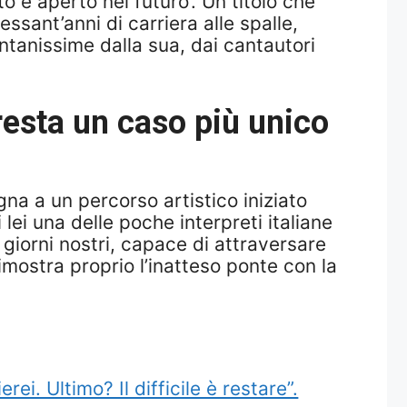
to e aperto nel futuro’. Un titolo che
sant’anni di carriera alle spalle,
ontanissime dalla sua, dai cantautori
resta un caso più unico
a a un percorso artistico iniziato
lei una delle poche interpreti italiane
giorni nostri, capace di attraversare
imostra proprio l’inatteso ponte con la
.
i. Ultimo? Il difficile è restare”.