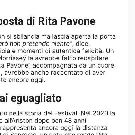
posta di Rita Pavone
 si sbilancia ma lascia aperta la porta
però non pretendo niente”
, dice,
oia e momenti di autentica felicità. Un
 Morrissey le avrebbe fatto recapitare
Rita Pavone’, accompagnata da un cuore
e, avrebbe anche raccontato di aver
nte ancora oggi.
ai eguagliato
 nella storia del Festival. Nel 2020 la
no all’Ariston dopo ben 48 anni
e rappresenta ancora oggi la distanza
al di Sanremo, un dato che rende Rita