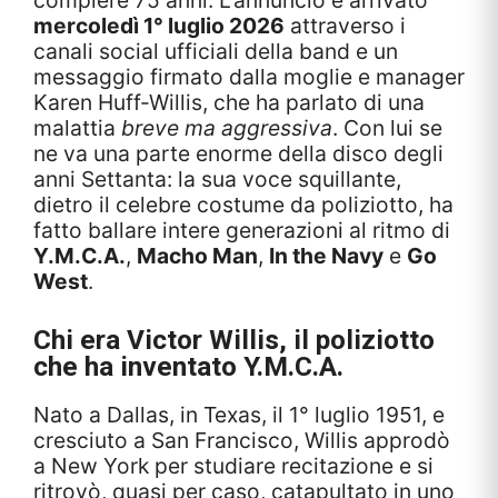
compiere 75 anni. L’annuncio è arrivato
mercoledì 1° luglio 2026
attraverso i
canali social ufficiali della band e un
messaggio firmato dalla moglie e manager
Karen Huff-Willis, che ha parlato di una
malattia
breve ma aggressiva
. Con lui se
ne va una parte enorme della disco degli
anni Settanta: la sua voce squillante,
dietro il celebre costume da poliziotto, ha
fatto ballare intere generazioni al ritmo di
Y.M.C.A.
,
Macho Man
,
In the Navy
e
Go
West
.
Chi era Victor Willis, il poliziotto
che ha inventato Y.M.C.A.
Nato a Dallas, in Texas, il 1° luglio 1951, e
cresciuto a San Francisco, Willis approdò
a New York per studiare recitazione e si
ritrovò, quasi per caso, catapultato in uno