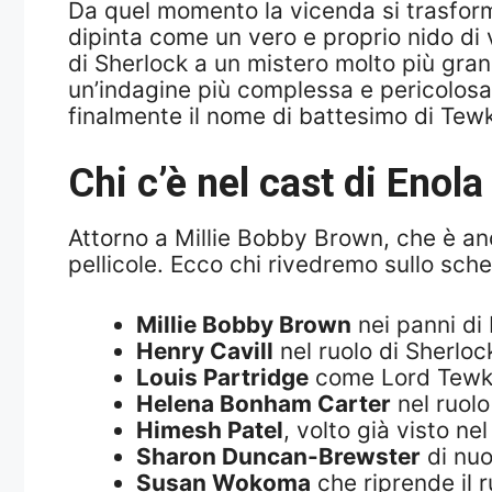
Da quel momento la vicenda si trasforma
dipinta come un vero e proprio nido di 
di Sherlock a un mistero molto più grand
un’indagine più complessa e pericolosa di
finalmente il nome di battesimo di Tewke
Chi c’è nel cast di Enola
Attorno a Millie Bobby Brown, che è anc
pellicole. Ecco chi rivedremo sullo sch
Millie Bobby Brown
nei panni di
Henry Cavill
nel ruolo di Sherlo
Louis Partridge
come Lord Tewk
Helena Bonham Carter
nel ruol
Himesh Patel
, volto già visto n
Sharon Duncan-Brewster
di nuo
Susan Wokoma
che riprende il r