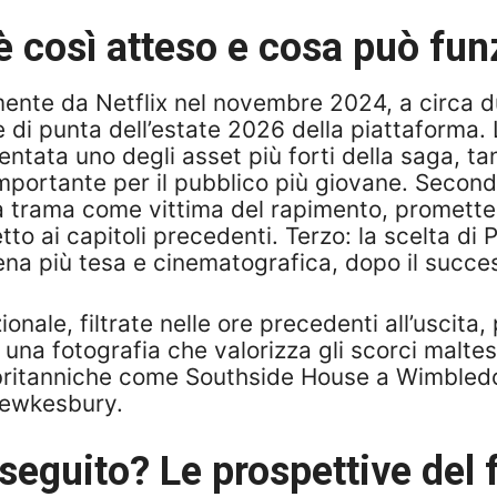
è così atteso e cosa può fu
almente da Netflix nel novembre 2024, a circa d
 di punta dell’estate 2026 della piattaforma. 
ntata uno degli asset più forti della saga, t
portante per il pubblico più giovane. Secondo:
la trama come vittima del rapimento, promette
 ai capitoli precedenti. Terzo: la scelta di Ph
na più tesa e cinematografica, dopo il succes
nale, filtrate nelle ore precedenti all’uscita,
na fotografia che valorizza gli scorci maltesi. 
britanniche come Southside House a Wimbledon
Tewkesbury.
seguito? Le prospettive del 