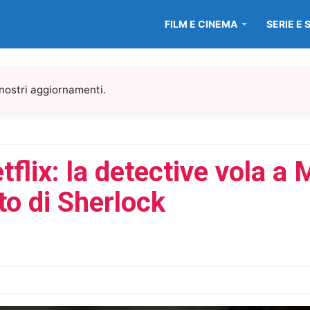
FILM E CINEMA
SERIE E 
 nostri aggiornamenti.
lix: la detective vola a 
nto di Sherlock