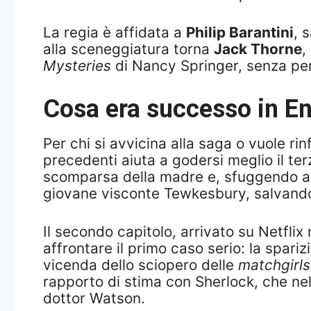
La regia è affidata a
Philip Barantini
, 
alla sceneggiatura torna
Jack Thorne
,
Mysteries
di Nancy Springer, senza per
Cosa era successo in En
Per chi si avvicina alla saga o vuole ri
precedenti aiuta a godersi meglio il te
scomparsa della madre e, sfuggendo alle
giovane visconte Tewkesbury, salvandol
Il secondo capitolo, arrivato su Netfli
affrontare il primo caso serio: la spari
vicenda dello sciopero delle
matchgirls
rapporto di stima con Sherlock, che nel
dottor Watson.