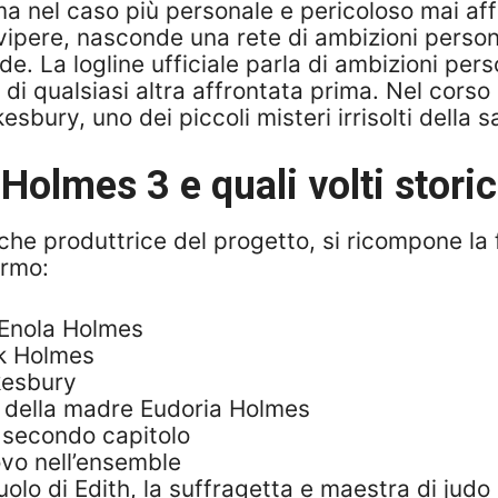
 nel caso più personale e pericoloso mai affr
vipere, nasconde una rete di ambizioni personal
e. La logline ufficiale parla di ambizioni pers
 qualsiasi altra affrontata prima. Nel corso de
sbury, uno dei piccoli misteri irrisolti della s
 Holmes 3 e quali volti stori
he produttrice del progetto, si ricompone la 
ermo:
 Enola Holmes
ck Holmes
esbury
o della madre Eudoria Holmes
el secondo capitolo
vo nell’ensemble
uolo di Edith, la suffragetta e maestra di judo