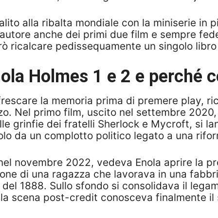
salito alla ribalta mondiale con la miniserie i
 autore anche dei primi due film e sempre fed
ò ricalcare pedissequamente un singolo libro 
ola Holmes 1 e 2 e perché c
nfrescare la memoria prima di premere play, ric
rzo. Nel primo film, uscito nel settembre 2020,
 grinfie dei fratelli Sherlock e Mycroft, si la
o da un complotto politico legato a una rifo
x nel novembre 2022, vedeva Enola aprire la pr
zione di una ragazza che lavorava in una fabbric
del 1888. Sullo sfondo si consolidava il lega
la scena post-credit conosceva finalmente il su