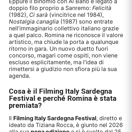
Eppure il binomio con Al Bano è legato a
doppio filo proprio a Sanremo:
Felicità
(1982),
Ci sarà
(vincitrice nel 1984),
Nostalgia canaglia
(1987) sono entrate
nell’immaginario collettivo italiano grazie
a quel palco. Romina ne riconosce il valore
artistico, ma chiude la porta a qualunque
ritorno in gara. Un nuovo duetto fuori
concorso, magari come ospiti, non viene
escluso esplicitamente, ma l’idea di
rimettersi a giudizio non sfiora più la sua
agenda.
Cosa è il Filming Italy Sardegna
Festival e perché Romina è stata
premiata?
Il
Filming Italy Sardegna Festival
, diretto e
ideato da Tiziana Rocca, è giunto nel 2026
alla sua
nona edizione
e si è svolto dal 25