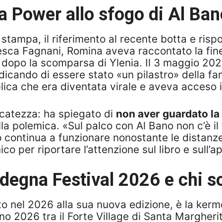
 Power allo sfogo di Al Ba
a stampa, il riferimento al recente botta e ris
sca Fagnani, Romina aveva raccontato la fine
opo la scomparsa di Ylenia. Il 3 maggio 202
cando di essere stato «un pilastro» della fam
plica che era diventata virale e aveva acceso il
acatezza: ha spiegato di
non aver guardato la
ella polemica. «Sul palco con Al Bano non c’è il
co continua a funzionare nonostante le distanz
o per riportare l’attenzione sul libro e sull’ap
rdegna Festival 2026 e chi so
to nel 2026 alla sua nuova edizione, è la ker
o 2026 tra il Forte Village di Santa Margherit