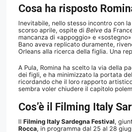
Cosa ha risposto Romina
Inevitabile, nello stesso incontro con l
scorso aprile, ospite di
Belve
da France
mancanza di «appoggio» e «sostegno» d
Bano aveva replicato duramente, rivendi
Orleans alla ricerca della figlia. Una re
A Pula, Romina ha scelto la via della p
dei figli, e ha minimizzato la portata d
ricordando che il loro rapporto artisti
sembra voler chiudere il capitolo polemic
Cos’è il Filming Italy Sa
Il
Filming Italy Sardegna Festival
, giun
Rocca
, in programma dal 25 al 28 giugn