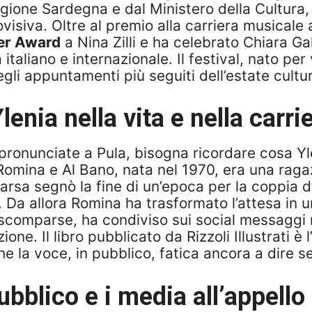
gione Sardegna e dal Ministero della Cultura,
diovisiva. Oltre al premio alla carriera musical
er Award
a Nina Zilli e ha celebrato Chiara Ga
italiano e internazionale. Il festival, nato per
li appuntamenti più seguiti dell’estate cultura
enia nella vita e nella carr
 pronunciate a Pula, bisogna ricordare cosa Y
Romina e Al Bano, nata nel 1970, era una ragaz
arsa segnò la fine di un’epoca per la coppia d’
e. Da allora Romina ha trasformato l’attesa in u
omparse, ha condiviso sui social messaggi rivo
ione. Il libro pubblicato da Rizzoli Illustrati è
e la voce, in pubblico, fatica ancora a dire s
bblico e i media all’appell