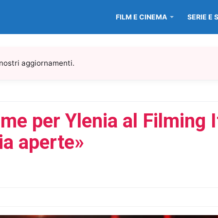
FILM E CINEMA
SERIE E 
 nostri aggiornamenti.
me per Ylenia al Filming 
cia aperte»