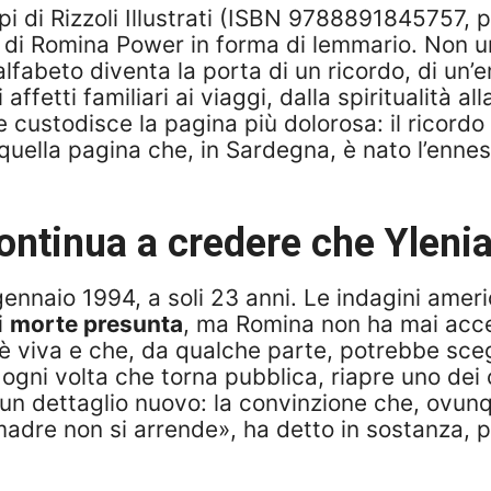
i di Rizzoli Illustrati (ISBN 9788891845757, pr
o di Romina Power in forma di lemmario. Non un
’alfabeto diventa la porta di un ricordo, di un’
 affetti familiari ai viaggi, dalla spiritualità 
 custodisce la pagina più dolorosa: il ricordo di
da quella pagina che, in Sardegna, è nato l’en
tinua a credere che Ylenia 
gennaio 1994, a soli 23 anni. Le indagini amer
i
morte presunta
, ma Romina non ha mai accet
a è viva e che, da qualche parte, potrebbe sceg
gni volta che torna pubblica, riapre uno dei ca
 un dettaglio nuovo: la convinzione che, ovunq
adre non si arrende», ha detto in sostanza, pr