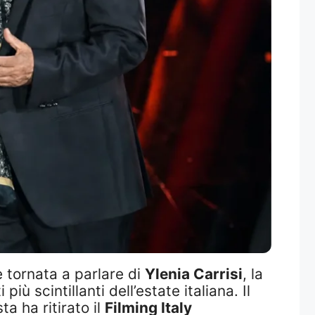
 tornata a parlare di
Ylenia Carrisi
, la
ù scintillanti dell’estate italiana. Il
ta ha ritirato il
Filming Italy