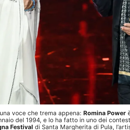
 e una voce che trema appena:
Romina Power
è
o del 1994, e lo ha fatto in uno dei contesti pi
gna Festival
di Santa Margherita di Pula, l’artis