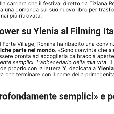
alla carriera che il festival diretto da Tizian
ta una domanda sul suo nuovo libro per trasf
mai più ritrovata.
wer su Ylenia al Filming Ita
i al Forte Village, Romina ha ribadito una convi
alche parte nel mondo
. «Sono convinta che si
ssere pronta ad accoglierla «a braccia aperte
nte semplici. L’abbecedario della mia vita
, i
iude proprio con la lettera
Y
, dedicata a
Ylenia
va che terminare con il nome della primogenit
 profondamente semplici» e pe