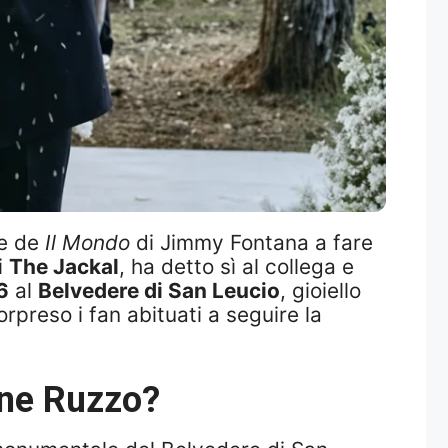
te de
Il Mondo
di Jimmy Fontana a fare
i
The Jackal
, ha detto sì al collega e
6
al
Belvedere di San Leucio
, gioiello
rpreso i fan abituati a seguire la
one Ruzzo?