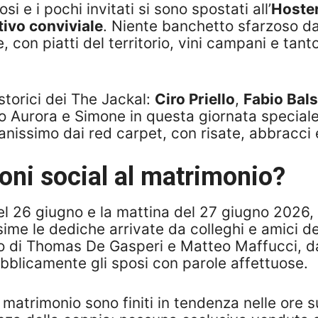
 e i pochi invitati si sono spostati all’
Hoste
tivo conviviale
. Niente banchetto sfarzoso da 
, con piatti del territorio, vini campani e tant
storici dei The Jackal:
Ciro Priello
,
Fabio Bal
 Aurora e Simone in questa giornata speciale.
tanissimo dai red carpet, con risate, abbracc
ioni social al matrimonio?
el 26 giugno e la mattina del 27 giugno 2026, 
tissime le dediche arrivate da colleghi e amici 
duo di Thomas De Gasperi e Matteo Maffucci, 
blicamente gli sposi con parole affettuose.
l matrimonio sono finiti in tendenza nelle ore 