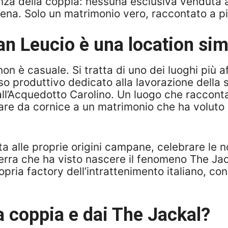
za della coppia: nessuna esclusiva venduta a
a. Solo un matrimonio vero, raccontato a picc
San Leucio è una location si
on è casuale. Si tratta di uno dei luoghi più 
 produttivo dedicato alla lavorazione della 
ll’Acquedotto Carolino. Un luogo che racconta 
are da cornice a un matrimonio che ha voluto uni
 alle proprie origini campane, celebrare le no
rra che ha visto nascere il fenomeno The Jack
ria factory dell’intrattenimento italiano, con 
a coppia e dai The Jackal?