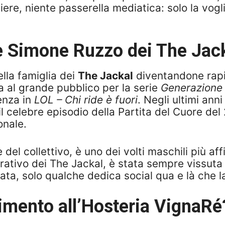
iere, niente passerella mediatica: solo la vogl
e Simone Ruzzo dei The Jac
lla famiglia dei
The Jackal
diventandone rapid
a al grande pubblico per la serie
Generazione
enza in
LOL – Chi ride è fuori
. Negli ultimi an
il celebre episodio della Partita del Cuore del
onale.
el collettivo, è uno dei volti maschili più affi
orativo dei The Jackal, è stata sempre vissut
ata, solo qualche dedica social qua e là che la
vimento all’Hosteria VignaRé