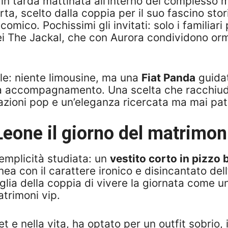
lta in tarda mattinata all’interno del compless
ta, scelto dalla coppia per il suo fascino stor
omico. Pochissimi gli invitati: solo i familiari 
 The Jackal, che con Aurora condividono ormai
ale: niente limousine, ma una
Fiat Panda
guidat
 accompagnamento. Una scelta che racchiude p
azioni pop e un’eleganza ricercata ma mai pat
Leone il giorno del matrimon
semplicità studiata: un
vestito corto in pizzo 
ea con il carattere ironico e disincantato dell
glia della coppia di vivere la giornata come 
matrimoni vip.
e nella vita, ha optato per un outfit sobrio, i