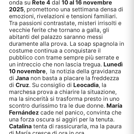
onda su
Rete 4
dal
10 al 16 novembre
2025
, promettono una settimana densa di
emozioni, rivelazioni e tensioni familiari.
Tra passioni contrastate, misteri irrisolti e
vecchie ferite che tornano a galla, gli
abitanti del palazzo saranno messi
duramente alla prova. La soap spagnola in
costume continua a conquistare il
pubblico con trame sempre più serrate e
un intreccio che non lascia tregua.
Lunedì
10 novembre
, la notizia della gravidanza
di
Jana
non basta a placare la freddezza
di
Cruz
. Su consiglio di
Leocadia
, la
marchesa prova a chiarire la situazione,
ma la sincerità si trasforma presto in uno
scontro durissimo tra le due donne.
María
Fernández
cade nel panico, convinta che
una forza oscura si aggiri per la tenuta.
Catalina
tenta di rassicurarla, ma la paura
di María cresce di ora in ora.