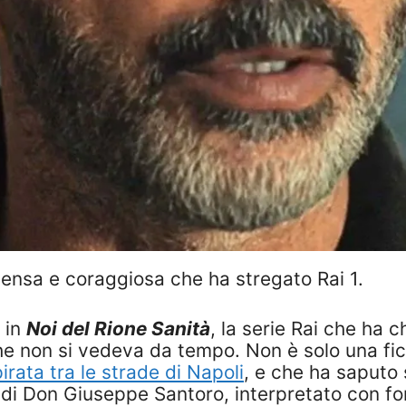
intensa e coraggiosa che ha stregato Rai 1.
 in
Noi del Rione Sanità
, la serie Rai che ha c
he non si vedeva da tempo. Non è solo una fic
irata tra le strade di Napoli
, e che ha saputo s
ra di Don Giuseppe Santoro, interpretato con f