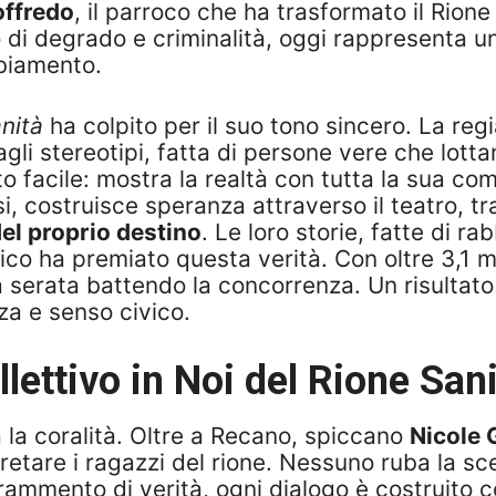
offredo
, il parroco che ha trasformato il Rione
 di degrado e criminalità, oggi rappresenta un 
mbiamento.
nità
ha colpito per il suo tono sincero. La reg
agli stereotipi, fatta di persone vere che lotta
to facile: mostra la realtà con tutta la sua c
ersi, costruisce speranza attraverso il teatro
del proprio destino
. Le loro storie, fatte di r
ico ha premiato questa verità. Con oltre 3,1 mi
ima serata battendo la concorrenza. Un risulta
a e senso civico.
llettivo in
Noi del Rione San
 la coralità. Oltre a Recano, spiccano
Nicole
rpretare i ragazzi del rione. Nessuno ruba la s
mmento di verità, ogni dialogo è costruito co