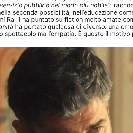
 servizio pubblico nel modo più nobile”
: raccon
ella seconda possibilità, nell’educazione come
nni Rai 1 ha puntato su fiction molto amate c
anità
ha portato qualcosa di diverso: una emoz
spettacolo ma l’empatia. È questo il motivo pe