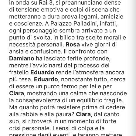
in onda su Rai 3, si preannunciano dense
di tensione emotiva e colpi di scena che
metteranno a dura prova legami, amicizie
e coscienze. A Palazzo Palladini, infatti,
ogni personaggio sembra arrivato a un
punto di svolta, in bilico tra scelte morali e
necessità personali.
Rosa
vive giorni di
ansia e confusione. Il confronto con
Damiano
ha lasciato ferite profonde,
mentre l’avvicinarsi del processo del
fratello
Eduardo
rende l’atmosfera ancora
più tesa.
Eduardo
, nonostante tutto, cerca
di essere un punto fermo per lei e per
Clara
, mostrando una calma che nasconde
la consapevolezza di un equilibrio fragile.
Ma quanto potrà resistere prima di cedere
alla rabbia e alla paura?
Clara
, dal canto
suo, si ritroverà in un momento di forte
crisi personale. I sensi di colpa e la
pressione degli eventi le faranno mettere