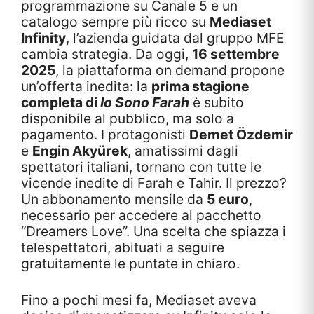
programmazione su Canale 5 e un
catalogo sempre più ricco su
Mediaset
Infinity
, l’azienda guidata dal gruppo MFE
cambia strategia. Da oggi,
16 settembre
2025
, la piattaforma on demand propone
un’offerta inedita: la
prima stagione
completa di
Io Sono Farah
è subito
disponibile al pubblico, ma solo a
pagamento. I protagonisti
Demet Özdemir
e
Engin Akyürek
, amatissimi dagli
spettatori italiani, tornano con tutte le
vicende inedite di Farah e Tahir. Il prezzo?
Un abbonamento mensile da
5 euro
,
necessario per accedere al pacchetto
“Dreamers Love”. Una scelta che spiazza i
telespettatori, abituati a seguire
gratuitamente le puntate in chiaro.
Fino a pochi mesi fa, Mediaset aveva