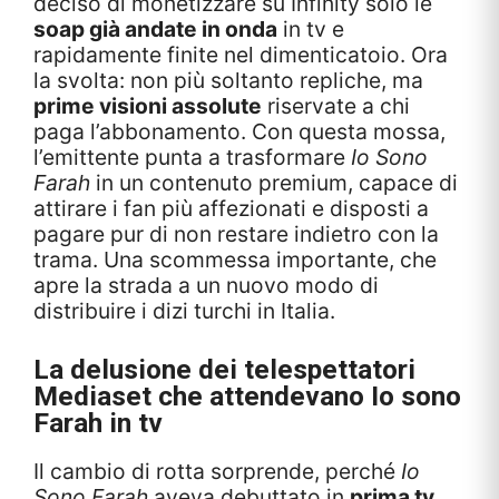
deciso di monetizzare su Infinity solo le
soap già andate in onda
in tv e
rapidamente finite nel dimenticatoio. Ora
la svolta: non più soltanto repliche, ma
prime visioni assolute
riservate a chi
paga l’abbonamento. Con questa mossa,
l’emittente punta a trasformare
Io Sono
Farah
in un contenuto premium, capace di
attirare i fan più affezionati e disposti a
pagare pur di non restare indietro con la
trama. Una scommessa importante, che
apre la strada a un nuovo modo di
distribuire i dizi turchi in Italia.
La delusione dei telespettatori
Mediaset che attendevano
Io sono
Farah
in tv
Il cambio di rotta sorprende, perché
Io
Sono Farah
aveva debuttato in
prima tv