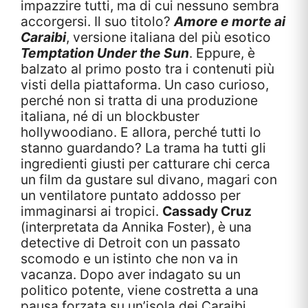
impazzire tutti, ma di cui nessuno sembra
accorgersi. Il suo titolo?
Amore e morte ai
Caraibi
, versione italiana del più esotico
Temptation Under the Sun
. Eppure, è
balzato al primo posto tra i contenuti più
visti della piattaforma. Un caso curioso,
perché non si tratta di una produzione
italiana, né di un blockbuster
hollywoodiano. E allora, perché tutti lo
stanno guardando? La trama ha tutti gli
ingredienti giusti per catturare chi cerca
un film da gustare sul divano, magari con
un ventilatore puntato addosso per
immaginarsi ai tropici.
Cassady Cruz
(interpretata da Annika Foster), è una
detective di Detroit con un passato
scomodo e un istinto che non va in
vacanza. Dopo aver indagato su un
politico potente, viene costretta a una
pausa forzata su un’isola dei Caraibi.