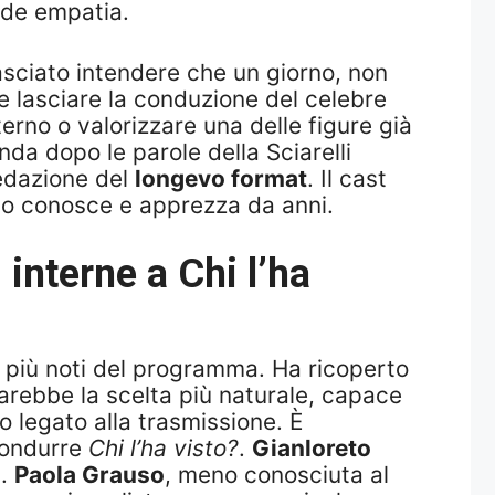
nde empatia.
lasciato intendere che un giorno, non
e lasciare la conduzione del celebre
erno o valorizzare una delle figure già
nda dopo le parole della Sciarelli
redazione del
longevo format
. Il cast
co conosce e apprezza da anni.
i interne a
Chi l’ha
lti più noti del programma. Ha ricoperto
sarebbe la scelta più naturale, capace
o legato alla trasmissione. È
condurre
Chi l’ha visto?
.
Gianloreto
a.
Paola Grauso
, meno conosciuta al