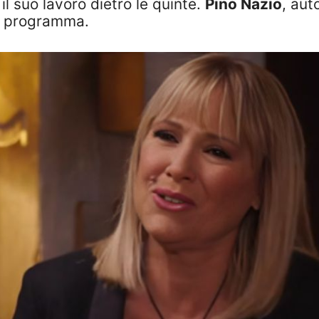
l suo lavoro dietro le quinte.
Pino Nazio
, aut
il programma.