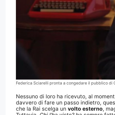
Federica Sciarelli pronta a congedare il pubblico di C
Nessuno di loro ha ricevuto, al momento
davvero di fare un passo indietro, quest
che la Rai scelga un
volto esterno
, ma
Tuttavia,
Chi l’ha visto?
ha sempre fatto 