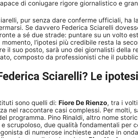
capace di coniugare rigore giornalistico e gra
arelli, pur senza dare conferme ufficiali, ha 
ermarsi. Se davvero Federica Sciarelli dovess
ronte a sé due strade: puntare su un volto est
 momento, l’ipotesi più credibile resta la seco
e il suo posto, sarà uno dei giornalisti della 
ato, composto da professionisti che il pubbli
Federica Sciarelli? Le ipotes
ituti sono quelli di:
Fiore De Rienzo
, tra i vo
nza nel raccontare casi complessi. Per molti, 
del programma. Pino Rinaldi, altro nome storic
 e scrupoloso, due qualità fondamentali per 
tagonista di numerose inchieste andate in ond