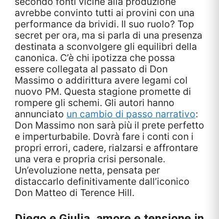
secondo fonti vicine alla produzione
avrebbe convinto tutti ai provini con una
performance da brividi. Il suo ruolo? Top
secret per ora, ma si parla di una presenza
destinata a sconvolgere gli equilibri della
canonica. C’è chi ipotizza che possa
essere collegata al passato di Don
Massimo o addirittura avere legami col
nuovo PM. Questa stagione promette di
rompere gli schemi. Gli autori hanno
annunciato
un cambio di passo narrativo
:
Don Massimo non sarà più il prete perfetto
e imperturbabile. Dovrà fare i conti con i
propri errori, cadere, rialzarsi e affrontare
una vera e propria crisi personale.
Un’evoluzione netta, pensata per
distaccarlo definitivamente dall’iconico
Don Matteo di Terence Hill.
Diego e Giulia, amore e tensione in