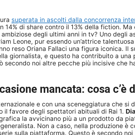
tura
superata in ascolti dalla concorrenza inte
14% di share contro il 13% della fiction. Ma qu
 ambiziose degli ultimi anni in tv? Uno degli as
riam Leone, pur essendo un’attrice talentuosa 
no reso Oriana Fallaci una figura iconica. Il s
ella giornalista, e questo ha contribuito a una
erò secondo noi altre pecche più incisive che 
casione mancata: cosa c’è d
ternazionale e con una sceneggiatura che si di
 il favore degli spettatori abituali di Rai 1.
Dia
grafica la avvicinano più a un prodotto da pia
 generalista. Non a caso, nella produzione è 
serie sulla piattaforma. Questo è secondo noi i