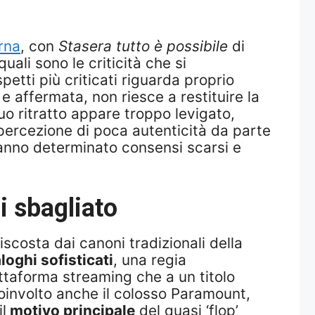
rna
, con
Stasera tutto è possibile
di
ali sono le criticità che si
petti più criticati riguarda proprio
e affermata, non riesce a restituire la
uo ritratto appare troppo levigato,
 percezione di poca autenticità da parte
hanno determinato consensi scarsi e
i sbagliato
scosta dai canoni tradizionali della
loghi sofisticati
, una regia
ttaforma streaming che a un titolo
coinvolto anche il colosso Paramount,
l
motivo principale
del quasi ‘flop’