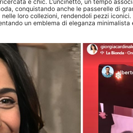
icercata e chic. L’uncinetto, un tempo associat
oda, conquistando anche le passerelle di gra
elle loro collezioni, rendendoli pezzi iconici
entando un emblema di eleganza minimalista e