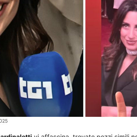
2025
ardinaletti
vi affascina, trovate pezzi simili n