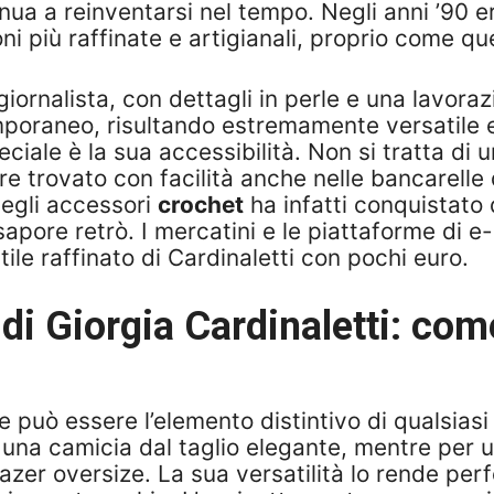
ua a reinventarsi nel tempo. Negli anni ’90 era 
ni più raffinate e artigianali, proprio come qu
giornalista, con dettagli in perle e una lavora
mporaneo, risultando estremamente versatile e
ale è la sua accessibilità. Non si tratta di un
 trovato con facilità anche nelle bancarelle d
degli accessori
crochet
ha infatti conquistato 
al sapore retrò. I mercatini e le piattaforme d
tile raffinato di Cardinaletti con pochi euro.
 di
Giorgia Cardinaletti
: com
 può essere l’elemento distintivo di qualsiasi 
 una camicia dal taglio elegante, mentre per 
er oversize. La sua versatilità lo rende perfet