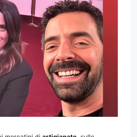
ei mercatini di
artigianato
, sulle