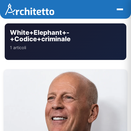
Vai
al
contenuto
White+Elephant+-
+Codice+criminale
1 articoli