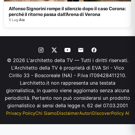
Alfonso Signorini rompe il silenzio dopo il caso Corona:
perché il ritorno passa dall’Arena di Verona
5 Lug
·
Aia
© 2026 L'architetto della TV — Tutti i diritti riservati.
L'Architetto della TV è proprietà di EVA Srl - Vico
Cirillo 33 - Boscoreale (NA) - P.Iva IT09428411210.
Larchitetto.it non rappresenta una testata
giornalistica, in quanto viene aggiornato senza alcuna
periodicità. Pertanto non può considerarsi un prodotto
giornalistico ai sensi della legge n. 62 del 07.03.2001
Privacy Policy
Chi Siamo
Disclaimer
Autori
Discover
Policy AI